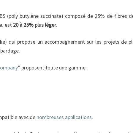
PBS (poly butylène succinate) composé de 25% de fibres de
au est
20 à 25% plus léger
.
) qui propose un accompagnement sur les projets de plast
t bardage.
 company
” proposent toute une gamme :
mpatible avec de
nombreuses applications
.