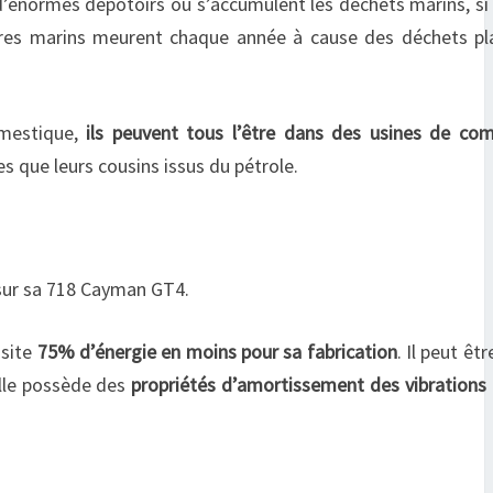
d’énormes dépotoirs où s’accumulent les déchets marins, si
ères marins meurent chaque année à cause des déchets pla
omestique,
ils peuvent tous l’être dans des usines de co
es que leurs cousins issus du pétrole.
 sur sa 718 Cayman GT4.
ssite
75% d’énergie en moins pour sa fabrication
. Il peut êtr
elle possède des
propriétés d’amortissement des vibrations 