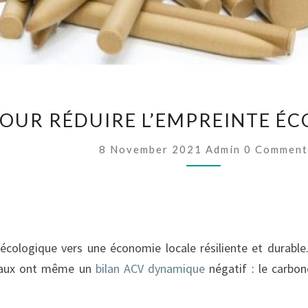
DU
CHANVRE
OUR RÉDUIRE L’EMPREINTE ÉC
POUR
RÉDUIRE
Comments
8 November 2021
Admin
0 Comment
L’EMPREINTE
ÉCOLOGIQUE
DES
PRODUITS
écologique vers une économie locale résiliente et durable. 
riaux ont même un
bilan ACV dynamique
négatif : le carbon