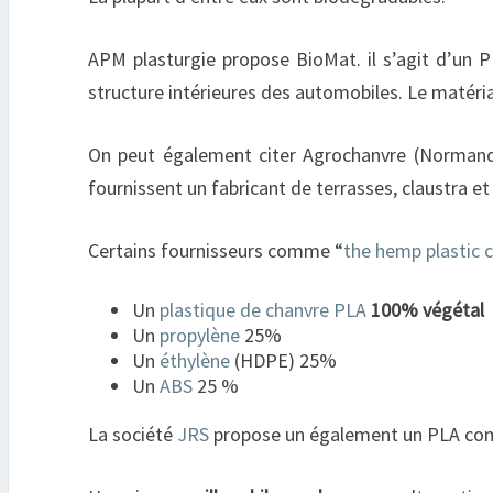
APM plasturgie propose BioMat. il s’agit d’un 
structure intérieures des automobiles. Le matéri
On peut également citer Agrochanvre (Normandie
fournissent un fabricant de terrasses, claustra e
Certains fournisseurs comme “
the hemp plastic
Un
plastique de chanvre PLA
100% végétal
Un
propylène
25%
Un
éthylène
(HDPE) 25%
Un
ABS
25 %
La société
JRS
propose un également un PLA co