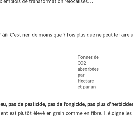
ux emplois de transformation relocalisés…
r an
. C’est rien de moins que 7 fois plus que ne peut le faire
Tonnes de
CO2
absorbées
par
Hectare
et par an
au, pas de pesticide, pas de fongicide, pas plus d’herbicide
ent est plutôt élevé en grain comme en fibre. Il éloigne les 