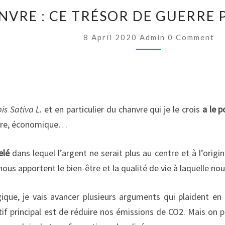
LE
CHANVRE
NVRE : CE TRÉSOR DE GUERRE 
:
CE
Comments
8 April 2020
Admin
0 Comment
TRÉSOR
DE
GUERRE
POUR
LA
PLANÈTE
s Sativa L.
et en particulier du chanvre qui je le crois
a le p
taire, économique…
elé
dans lequel l’argent ne serait plus au centre et à l’origin
 nous apportent le bien-être et la qualité de vie à laquelle no
ique, je vais avancer plusieurs arguments qui plaident en
tif principal est de réduire nos émissions de CO2. Mais o