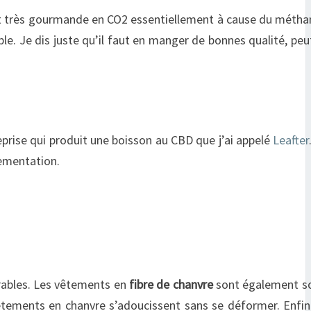
 est très gourmande en CO2 essentiellement à cause du métha
le. Je dis juste qu’il faut en manger de bonnes qualité, peu
eprise qui produit une boisson au CBD que j’ai appelé
Leafter
lementation.
urables. Les vêtements en
fibre de chanvre
sont également so
vêtements en chanvre s’adoucissent sans se déformer. Enfin, 