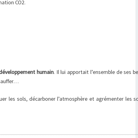
mation CO2.
u développement humain
. Il lui apportait l’ensemble de ses b
chauffer…
uer les sols, décarboner l’atmosphère et agrémenter les s