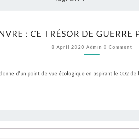
LE
CHANVRE
NVRE : CE TRÉSOR DE GUERRE 
:
CE
Comments
8 April 2020
Admin
0 Comment
TRÉSOR
DE
GUERRE
nne d’un point de vue écologique en aspirant le CO2 de l’
POUR
LA
PLANÈTE