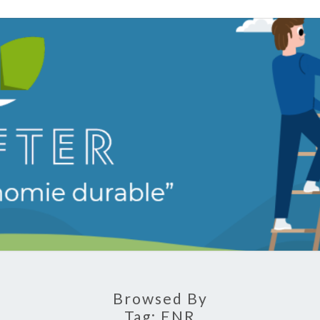
LEAF
Vers Une
Économie
Durable
Browsed By
Tag:
ENR