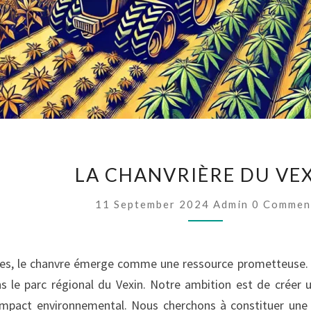
LA
CHANVRIÈRE
LA CHANVRIÈRE DU VE
DU
VEXIN
Comments
11 September 2024
Admin
0 Commen
, le chanvre émerge comme une ressource prometteuse. À ce
ans le parc régional du Vexin. Notre ambition est de crée
l’impact environnemental. Nous cherchons à constituer une 