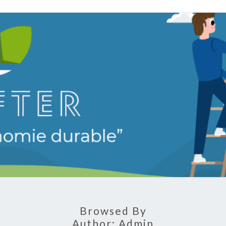
LEAF
Vers Une
Économie
Durable
Browsed By
Author:
Admin