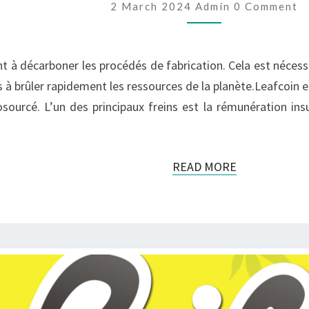
FINANCE,
Comments
2 March 2024
Admin
0 Comment
CRYPTO
ET
ÉCOLOGIE
t à décarboner les procédés de fabrication. Cela est nécessa
ns à brûler rapidement les ressources de la planète.Leafcoi
sourcé. L’un des principaux freins est la rémunération ins
READ
READ MORE
MORE