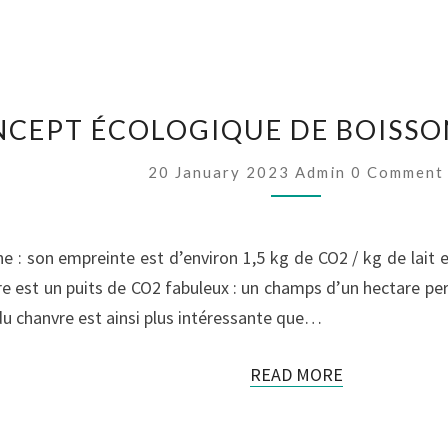
LEAFTER
:
NCEPT ÉCOLOGIQUE DE BOISSO
UN
CONCEPT
Comments
20 January 2023
Admin
0 Comment
ÉCOLOGIQUE
DE
BOISSON
ne : son empreinte est d’environ 1,5 kg de CO2 / kg de lait
LYOPHILISÉE
AU
nvre est un puits de CO2 fabuleux : un champs d’un hectare
CHANVRE
du chanvre est ainsi plus intéressante que…
READ
READ MORE
MORE