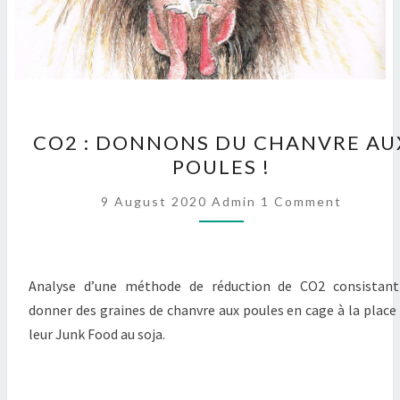
CO2
CO2 : DONNONS DU CHANVRE AU
:
DONNONS
POULES !
DU
CHANVRE
Comments
9 August 2020
Admin
1 Comment
AUX
POULES
!
Analyse d’une méthode de réduction de CO2 consistant
donner des graines de chanvre aux poules en cage à la place
leur Junk Food au soja.